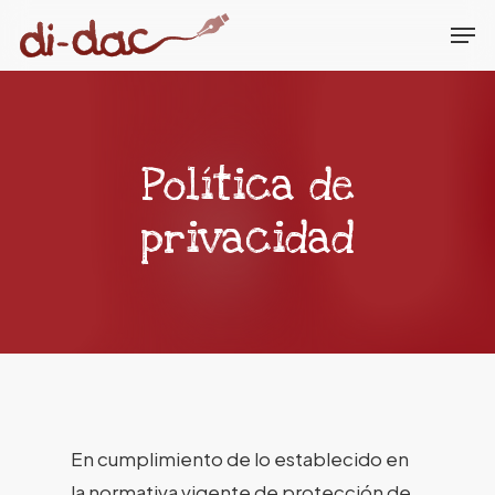
Skip
Men
to
Close
main
Menu
content
Política
de
privacidad
En cumplimiento de lo establecido en
la normativa vigente de protección de