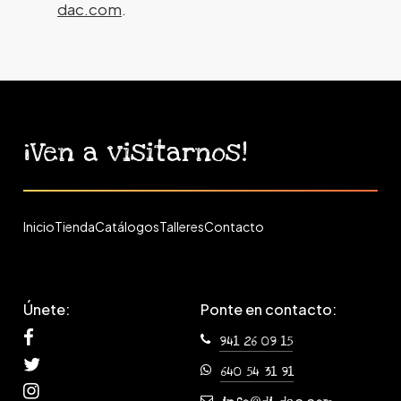
dac.com
.
¡Ven
a
visitarnos!
Inicio
Tienda
Catálogos
Talleres
Contacto
Únete:
Ponte en contacto:
941 26 09 15
640 54 31 91