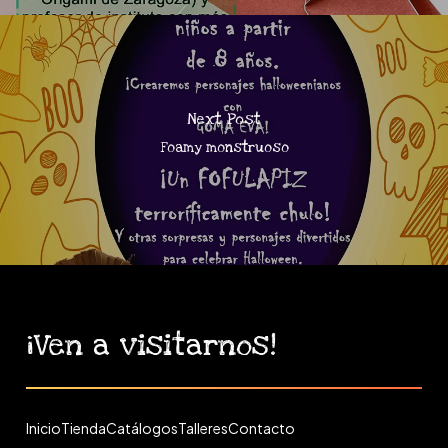
Next Post
Foamy monstruoso
¡Ven
a
visitarnos!
Inicio
Tienda
Catálogos
Talleres
Contacto