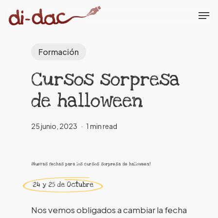
Skip
Men
to
Close
main
Menu
content
Formación
Cursos sorpresa
de halloween
25 junio, 2023
1 min read
¡Nuevas fechas para los cursos sorpresa de halloween!
24 y 25 de Octubre
Nos vemos obligados a cambiar la fecha